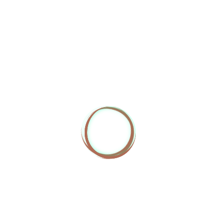
LES PROGRAMMES
Avec le recul sur mes années de pratique, je me suis rendu
compte que sur certaines thématiques bien précises (comme le
passage de la ménopause ou le syndrome pré-menstruel par
exemple) un accompagnement qui s’inscrit dans une progression
temporelle logique est important. Cela nous permet de
commencer à mettre en place certaines choses, de prendre le
temps de faire le bilan, de réévaluer… J’ai à coeur de cheminer à
tes côtés.
A travers ces 4 programmes je te propose, non seulement, mon
approche naturopathique mais également toute une série d’outils
pensés et créés spécialement pour répondre au plus juste à tes
besoins 🌸.
J’ai conscience que la question financière peut être un frein aux
envies d’entreprendre des démarches pour soi. Afin de rendre
mes accompagnements le plus accessibles possible,
des
facilités de paiement en 2, 3 ou 4 fois
sont complètement
envisageables. N’hésite pas à venir m’en parler afin que nous
trouvions le fonctionnement le plus juste.