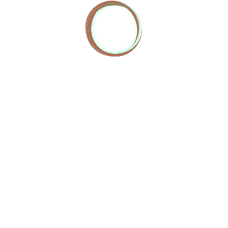
ON RESTE CONNECTÉ.E.S ?
→ Tarifs ←