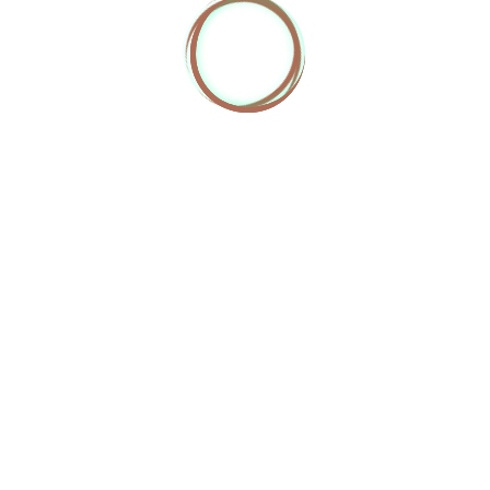
Manon BOUTEILLE - 24 route de Bordeaux 69850
DUERNE
contact [@] manonb-naturopathe.fr / ☏ 06 52 48 63 49